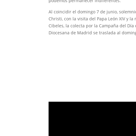
podemos permanecer indiferentes.
Al coincidir el domingo 7 de junio, solemn
Christi, con la visita del Papa León XIV y la
Cibeles, la colecta por la Campaña del Día
Diocesana de Madrid se traslada al doming