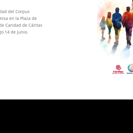
idad del Corpus
 misa en la Plaza de
 de Caridad de Cáritas
o 14 de junio.